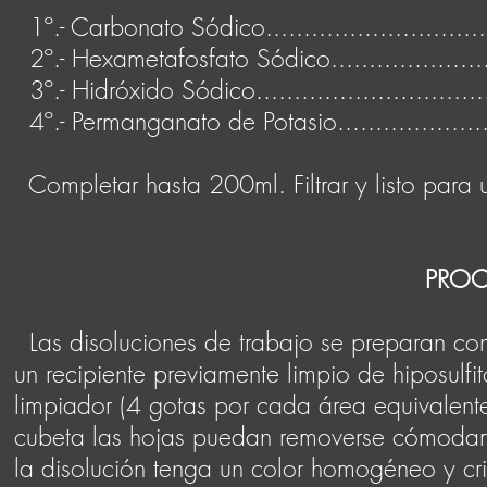
1º.- Carbonato Sódico.............................
2º.- Hexametafosfato Sódico......................
3º.- Hidróxido Sódico..............................
4º.- Permanganato de Potasio.....................
Completar hasta 200ml. Filtrar y listo para ut
PROC
Las disoluciones de trabajo se preparan con
un recipiente previamente limpio de hiposulfit
limpiador (4 gotas por cada área equivalent
cubeta las hojas puedan removerse cómodame
la disolución tenga un color homogéneo y cris