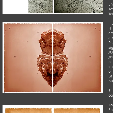
En
Te
To
..
la
em
at
Pl
si
¿C
¿c
o 
en
o 
La
pu
El
co
Lo
En