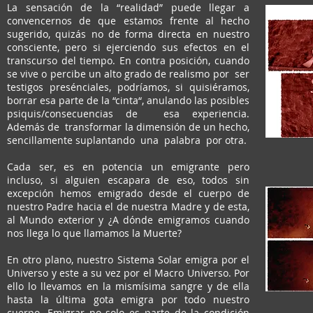
La sensación de la “realidad” puede llegar a
convencernos de que estamos frente al hecho
sugerido, quizás no de forma directa en nuestro
consciente, pero si ejerciendo sus efectos en el
transcurso del tiempo. En contra posición, cuando
se vive o percibe un alto grado de realismo por ser
testigos presénciales, podríamos, si quisiéramos,
borrar esa parte de la “cinta“, anulando las posibles
psiquis/consecuencias de esa experiencia.
Además de transformar la dimensión de un hecho,
sencillamente suplantando una palabra por otra.
Cada ser, es en potencia un emigrante pero
incluso, si alguien escapara de eso, todos sin
excepción hemos emigrado desde el cuerpo de
nuestro Padre hacia el de nuestra Madre y de esta,
al Mundo exterior y ¿A dónde emigramos cuando
nos llega lo que llamamos la Muerte?
En otro plano, nuestro Sistema Solar emigra por el
Universo y este a su vez por el Macro Universo. Por
ello lo llevamos en la mismísima sangre y de ella
hasta la última gota emigra por todo nuestro
cuerpo. Emigrar no solo es parte de la condición