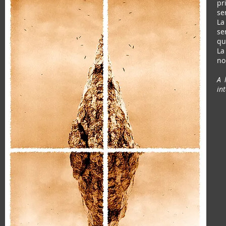
pr
se
La
se
qu
La
no
A 
in