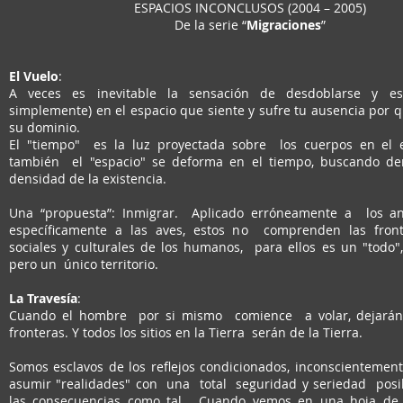
ESPACIOS INCONCLUSOS (2004 – 2005)
De la serie “
Migraciones
”
El Vuelo
:
A veces es inevitable la sensación de desdoblarse y es
simplemente) en el espacio que siente y sufre tu ausencia por 
su dominio.
El "tiempo" es la luz proyectada sobre los cuerpos en el 
también el "espacio" se deforma en el tiempo, buscando den
densidad de la existencia.
Una “propuesta”: Inmigrar. Aplicado erróneamente a los a
específicamente a las aves, estos no comprenden las fronte
sociales y culturales de los humanos, para ellos es un "todo
pero un único territorio.
La Travesía
:
Cuando el hombre por si mismo comience a volar, dejarán d
fronteras. Y todos los sitios en la Tierra serán de la Tierra.
Somos esclavos de los reflejos condicionados, inconscientemen
asumir "realidades" con una total seguridad y seriedad posi
las consecuencias como tal. Cuando vemos en una hoja de pa