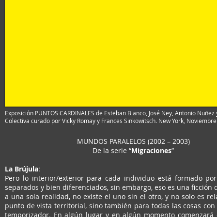
Exposición PUNTOS CARDINALES de Esteban Blanco, José Ney, Antonio Nuñez 
Colectiva curado por Vicky Romay y Frances Sinkowitsch. New York, Noviembre
MUNDOS PARALELOS (2002 – 2003)
De la serie “
Migraciones
”
La Brújula
:
Pero lo interior/exterior para cada individuo está formado p
separados y bien diferenciados, sin embargo, eso es una ficción
a una sola realidad, no existe el uno sin el otro, y no solo es re
punto de vista territorial, sino también para todas las cosas con
temporizador. En algún lugar y en algún momento comenzará o