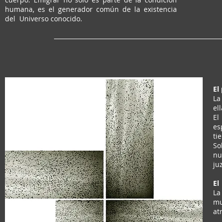
humana, es el generador común de la existencia
del Universo conocido.
El
La
el
El
es
ti
So
nu
ju
El
La
mu
at