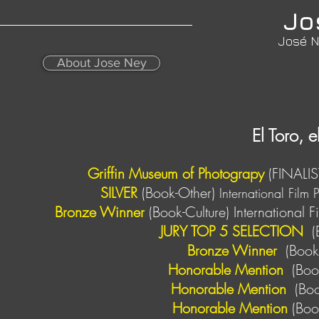
Jo
José N
About Jose Ney
El Toro, 
Griffin Museum of Photograpy
(F
INALIS
SILVER
(Book-Other)
International Fil
Bronze Winner
(Book-Culture)
International
JURY TOP 5 SELECTION
(
Bronze Winner
(Book
Honorable Mention
(Boo
Honorable Mention
(Boo
Honorable Mention
(Boo