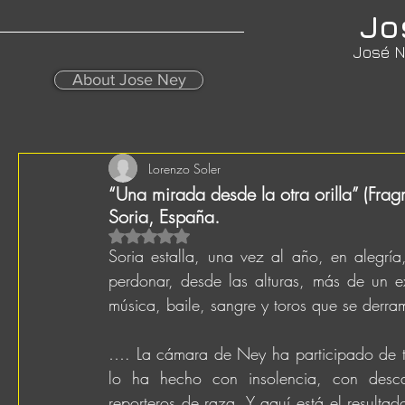
Jo
José N
About Jose Ney
Lorenzo Soler
“Una mirada desde la otra orilla” (Frag
Soria, España.
Obtuvo NaN de 5 estrellas.
Soria estalla, una vez al año, en alegría
perdonar, desde las alturas, más de un 
música, baile, sangre y toros que se derr
…. La cámara de Ney ha participado de tod
lo ha hecho con insolencia, con desca
reporteros de raza. Y aquí está el resultad